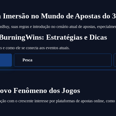
 Imersão no Mundo de Apostas do 
Buy, suas regras e introdução no cenário atual de apostas, especialme
urningWins: Estratégias e Dicas
 e como ele se conecta aos eventos atuais.
Pesca
ovo Fenômeno dos Jogos
o com o crescente interesse por plataformas de apostas online, como 