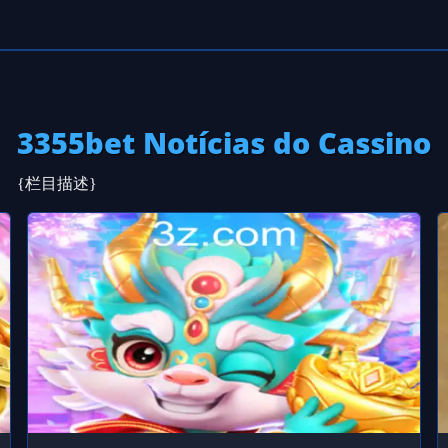
3355bet Notícias do Cassino
{栏目描述}