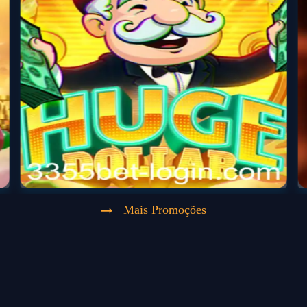
Mais Promoções