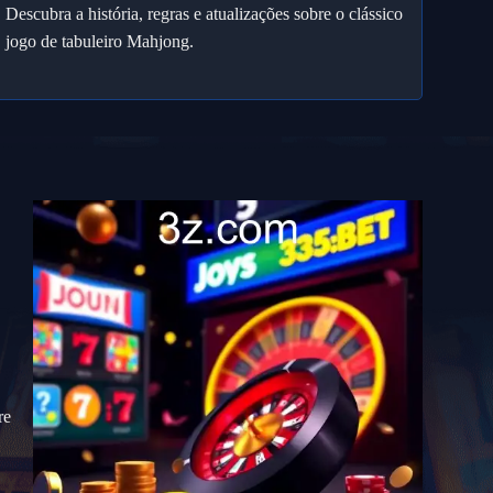
Descubra a história, regras e atualizações sobre o clássico
jogo de tabuleiro Mahjong.
re