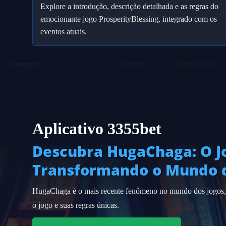
Explore a introdução, descrição detalhada e as regras do
emocionante jogo ProsperityBlessing, integrado com os
eventos atuais.
Aplicativo 3355bet
Descubra HugaChaga: O Jo
Transformando o Mundo 
HugaChaga é o mais recente fenômeno no mundo dos jogos, 
o jogo e suas regras únicas.