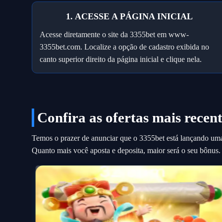
1. ACESSE A PÁGINA INICIAL
Acesse diretamente o site da 3355bet em www-
3355bet.com. Localize a opção de cadastro exibida no
canto superior direito da página inicial e clique nela.
Confira as ofertas mais recen
Temos o prazer de anunciar que o 3355bet está lançando uma
Quanto mais você aposta e deposita, maior será o seu bônus.