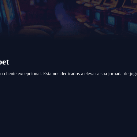
bet
o cliente excepcional. Estamos dedicados a elevar a sua jornada de jog