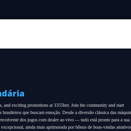
ndária
s, and exciting promotions at 3355bet. Join the community and start
es brasileiros que buscam emoção. Desde a diversão clássica das máqui
 envolvente dos jogos com dealer ao vivo — tudo está pronto para a sua
excepcional, ainda mais aprimorada por bônus de boas-vindas atrativo