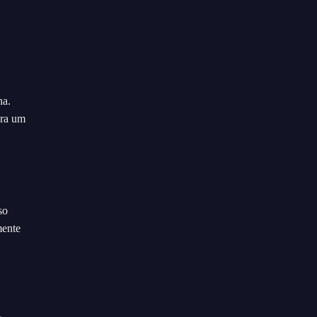
na.
ara um
so
mente