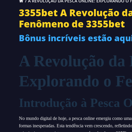
A REVOLUÇÃO DA PESCA ONLINE: EXPLORANDO O 
3355bet A Revolução da
Fenômeno de 3355bet
Bônus incríveis estão aqu
A Revolução da 
Explorando o F
Introdução à Pesca O
No mundo digital de hoje, a pesca online emergiu como uma d
formas inesperadas. Esta tendência vem crescendo, refletindo 