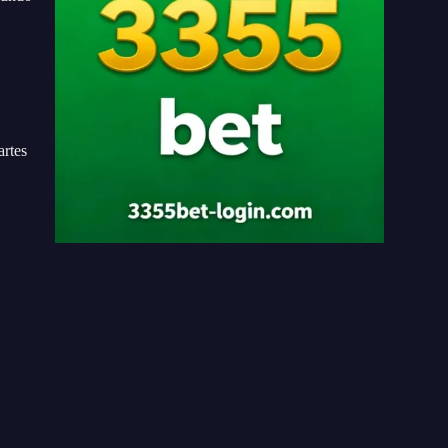
artes