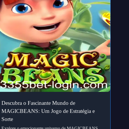
Descubra o Fascinante Mundo de
MAGICBEANS: Um Jogo de Estratégia e
Sorte
Explore o emocionante universo de MAGICBEANS,