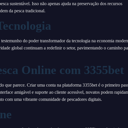
pesca sustentável. Isso não apenas ajuda na preservação dos recursos
dem da pesca tradicional.
Tecnologia
m testemunho do poder transformador da tecnologia na economia moder
tividade global continuam a redefinir o setor, pavimentando o caminho p
sca Online com 3355bet
 do que parece. Criar uma conta na plataforma 3355bet é o primeiro pas
erface amigável e suporte ao cliente acessível, novatos podem rapida
unto com uma vibrante comunidade de pescadores digitais.
ine