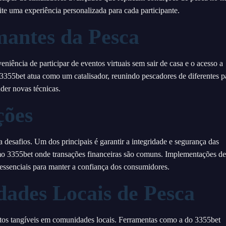
mite uma experiência personalizada para cada participante.
mantes da Pesca
eniência de participar de eventos virtuais sem sair de casa e o acesso a
3355bet atua como um catalisador, reunindo pescadores de diferentes p
der novas técnicas.
ções
desafios. Um dos principais é garantir a integridade e segurança das
mo 3355bet onde transações financeiras são comuns. Implementações de
 essenciais para manter a confiança dos consumidores.
ades Locais de Pesca
actos tangíveis em comunidades locais. Ferramentas como a do 3355bet