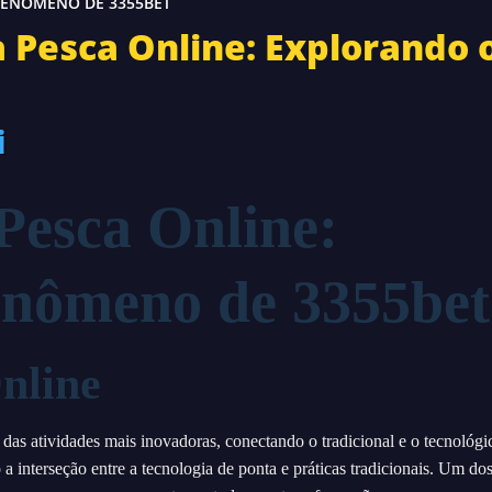
FENÔMENO DE 3355BET
 Pesca Online: Explorando 
i
Pesca Online:
enômeno de 3355bet
nline
as atividades mais inovadoras, conectando o tradicional e o tecnológi
a interseção entre a tecnologia de ponta e práticas tradicionais. Um do