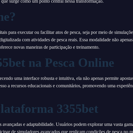
, que surge como um ponto central nessa transformação.
ne?
itais para executar ou facilitar atos de pesca, seja por meio de simulaçõe
e digitalizada com atividades de pesca reais. Essa modalidade não apenas
oferece novas maneiras de participação e treinamento.
55bet na Pesca Online
cendo uma interface robusta e intuitiva, ela não apenas permite aposta
esso a recursos educacionais e comunitários, promovendo uma experiên
Plataforma 3355bet
es avançadas e adaptabilidade. Usuários podem explorar uma vasta gam
rticipar de simuladores avançados que replicam condições de pesca no 