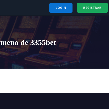
LOGIN
REGISTRAR
ômeno de 3355bet