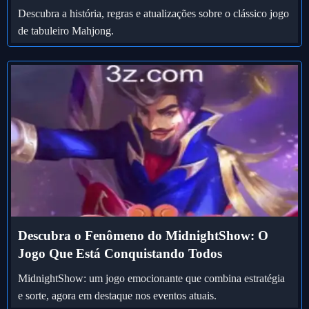
Descubra a história, regras e atualizações sobre o clássico jogo
de tabuleiro Mahjong.
Descubra o Fenômeno do MidnightShow: O
Jogo Que Está Conquistando Todos
MidnightShow: um jogo emocionante que combina estratégia
e sorte, agora em destaque nos eventos atuais.