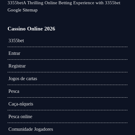
3355betA Thrilling Online Betting Experience with 3355bet
Google Sitemap
Cassino Online 2026
3355bet
Entrar
Registrar
Jogos de cartas
Pesca
Caça-níqueis
Pesca online
Comunidade Jogadores