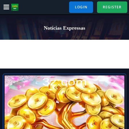
Pular
LOGIN
REGISTER
para
o
conteúdo
Notícias Expressas