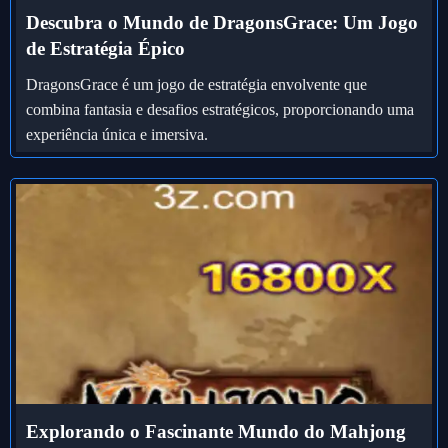
Descubra o Mundo de DragonsGrace: Um Jogo
de Estratégia Épico
DragonsGrace é um jogo de estratégia envolvente que
combina fantasia e desafios estratégicos, proporcionando uma
experiência única e imersiva.
Explorando o Fascinante Mundo do Mahjong