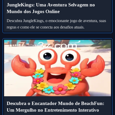
JungleKings: Uma Aventura Selvagem no
Mundo dos Jogos Online
Descubra JungleKings, o emocionante jogo de aventura, suas
regras e como ele se conecta aos desafios atuais.
Descubra o Encantador Mundo de BeachFun:
Um Mergulho no Entretenimento Interativo