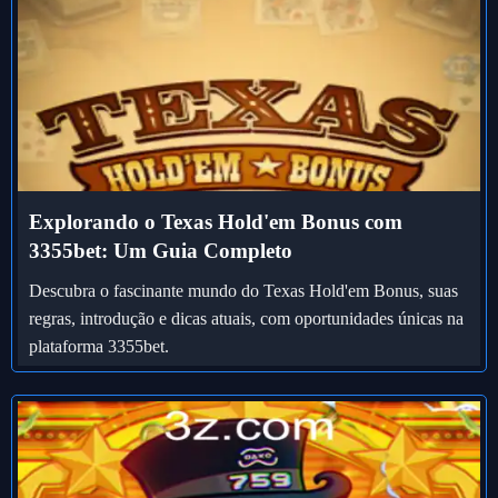
Explorando o Texas Hold'em Bonus com
3355bet: Um Guia Completo
Descubra o fascinante mundo do Texas Hold'em Bonus, suas
regras, introdução e dicas atuais, com oportunidades únicas na
plataforma 3355bet.