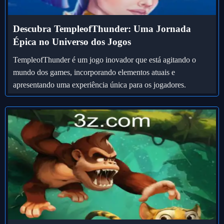
Descubra TempleofThunder: Uma Jornada
Épica no Universo dos Jogos
TempleofThunder é um jogo inovador que está agitando o
mundo dos games, incorporando elementos atuais e
apresentando uma experiência única para os jogadores.