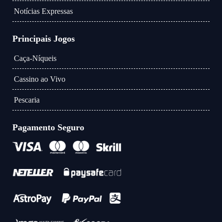
Notícias Expressas
Principais Jogos
Caça-Níqueis
Cassino ao Vivo
Pescaria
Pagamento Seguro