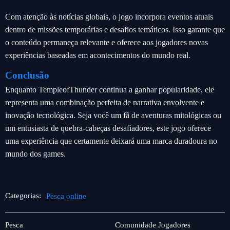
Com atenção às notícias globais, o jogo incorpora eventos atuais
dentro de missões temporárias e desafios temáticos. Isso garante que
o conteúdo permaneça relevante e oferece aos jogadores novas
experiências baseadas em acontecimentos do mundo real.
Conclusão
Enquanto TempleofThunder continua a ganhar popularidade, ele
representa uma combinação perfeita de narrativa envolvente e
inovação tecnológica. Seja você um fã de aventuras mitológicas ou
um entusiasta de quebra-cabeças desafiadores, este jogo oferece
uma experiência que certamente deixará uma marca duradoura no
mundo dos games.
Categorias:
Pesca online
Jogos
Pesca
Pesca
Comunidade Jogadores