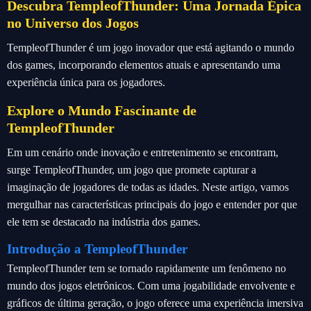
Descubra TempleofThunder: Uma Jornada Épica
no Universo dos Jogos
TempleofThunder é um jogo inovador que está agitando o mundo
dos games, incorporando elementos atuais e apresentando uma
experiência única para os jogadores.
Explore o Mundo Fascinante de
TempleofThunder
Em um cenário onde inovação e entretenimento se encontram,
surge TempleofThunder, um jogo que promete capturar a
imaginação de jogadores de todas as idades. Neste artigo, vamos
mergulhar nas características principais do jogo e entender por que
ele tem se destacado na indústria dos games.
Introdução a TempleofThunder
TempleofThunder tem se tornado rapidamente um fenômeno no
mundo dos jogos eletrônicos. Com uma jogabilidade envolvente e
gráficos de última geração, o jogo oferece uma experiência imersiva