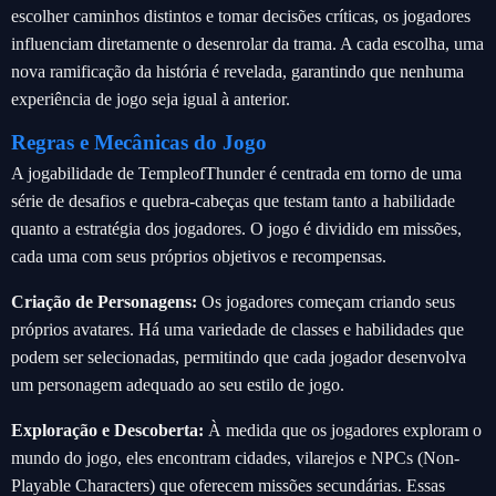
escolher caminhos distintos e tomar decisões críticas, os jogadores
influenciam diretamente o desenrolar da trama. A cada escolha, uma
nova ramificação da história é revelada, garantindo que nenhuma
experiência de jogo seja igual à anterior.
Regras e Mecânicas do Jogo
A jogabilidade de TempleofThunder é centrada em torno de uma
série de desafios e quebra-cabeças que testam tanto a habilidade
quanto a estratégia dos jogadores. O jogo é dividido em missões,
cada uma com seus próprios objetivos e recompensas.
Criação de Personagens:
Os jogadores começam criando seus
próprios avatares. Há uma variedade de classes e habilidades que
podem ser selecionadas, permitindo que cada jogador desenvolva
um personagem adequado ao seu estilo de jogo.
Exploração e Descoberta:
À medida que os jogadores exploram o
mundo do jogo, eles encontram cidades, vilarejos e NPCs (Non-
Playable Characters) que oferecem missões secundárias. Essas