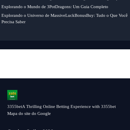
Explorando o Mundo de 3PotDragons: Um Guia Completo
Explorando o Universo de MassiveLuckBonusBuy: Tudo o Que Você
Precisa Saber
3355betA Thrilling Online Betting Experience with 3355bet
Mapa do site do Google