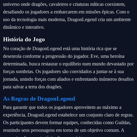
universo onde dragões, cavaleiros e criaturas míticas coexistem,
desafiando os jogadores a embarcarem em missões épicas. Com o
uso da tecnologia mais moderna, DragonLegend cria um ambiente
dinâmico e interativo.
História do Jogo
No coração de DragonLegend está uma história rica que se
desenrola conforme a progressão do jogador. Eve, uma heroína
determinada, busca restaurar o equilíbrio num mundo devastado por
forças sombrias. Os jogadores são convidados a juntar-se à sua
jornada, unindo forças com aliados e enfrentando inúmeros desafios
para salvar a terra dos dragões.
As Regras de DragonLegend
Para garantir que todos os jogadores aproveitem ao máximo a
experiência, DragonLegend estabelece um conjunto claro de regras.
Os participantes devem formar equipes, conhecidas como Guildas,
reunindo seus personagens em torno de um objetivo comum. A