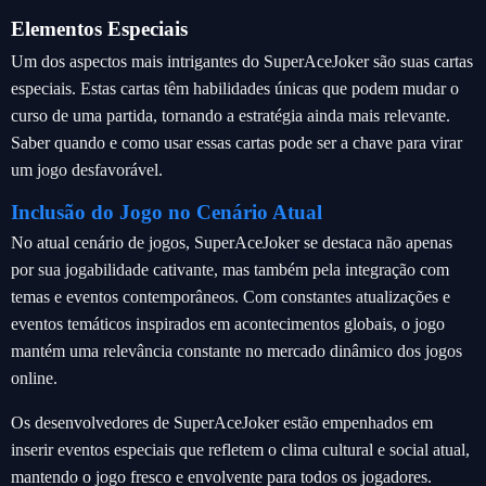
Elementos Especiais
Um dos aspectos mais intrigantes do SuperAceJoker são suas cartas
especiais. Estas cartas têm habilidades únicas que podem mudar o
curso de uma partida, tornando a estratégia ainda mais relevante.
Saber quando e como usar essas cartas pode ser a chave para virar
um jogo desfavorável.
Inclusão do Jogo no Cenário Atual
No atual cenário de jogos, SuperAceJoker se destaca não apenas
por sua jogabilidade cativante, mas também pela integração com
temas e eventos contemporâneos. Com constantes atualizações e
eventos temáticos inspirados em acontecimentos globais, o jogo
mantém uma relevância constante no mercado dinâmico dos jogos
online.
Os desenvolvedores de SuperAceJoker estão empenhados em
inserir eventos especiais que refletem o clima cultural e social atual,
mantendo o jogo fresco e envolvente para todos os jogadores.