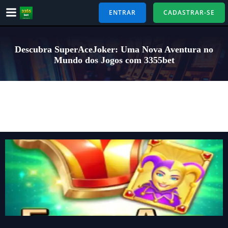
Pular
ENTRAR
CADASTRAR-SE
para
o
conteúdo
Descubra SuperAceJoker: Uma Nova Aventura no
Mundo dos Jogos com 3355bet