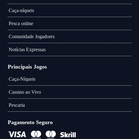
Caça-níqueis
Pesca online
Comunidade Jogadores
Notícias Expressas
Principais Jogos
Caça-Níqueis
Cassino ao Vivo
Pescaria
Pagamento Seguro