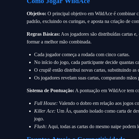
Como Jogar WildAce
Objetivo:
O principal objetivo em WildAce é combinar ca
padrão, excluindo os curingas, e aposta na criação de com
Regras Básicas:
Aos jogadores são distribuídas cartas e
formar a melhor mão combinada.
Cada jogador começa a rodada com cinco cartas.
No início do jogo, cada participante decide quantas ca
O crupiê então distribui novas cartas, substituindo as 
Os jogadores revelam suas cartas, comparando mãos p
Sistema de Pontuação:
A pontuação em WildAce tem com
Full House:
Valendo o dobro em relação aos jogos co
Killer Ace:
Um Ás, quando isolado como carta de desem
jogo.
Flush:
Aqui, todas as cartas do mesmo naipe podem le