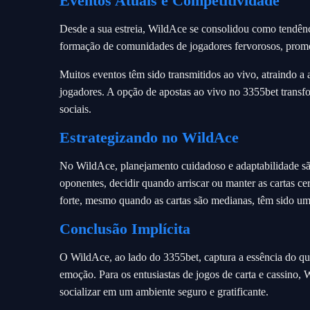
Eventos Atuais e Competitividade
Desde a sua estreia, WildAce se consolidou como tendênci
formação de comunidades de jogadores fervorosos, prom
Muitos eventos têm sido transmitidos ao vivo, atraindo a
jogadores. A opção de apostas ao vivo no 3355bet transfo
sociais.
Estrategizando no WildAce
No WildAce, planejamento cuidadoso e adaptabilidade são 
oponentes, decidir quando arriscar ou manter as cartas ce
forte, mesmo quando as cartas são medianas, têm sido uma
Conclusão Implícita
O WildAce, ao lado do 3355bet, captura a essência do qu
emoção. Para os entusiastas de jogos de carta e cassino
socializar em um ambiente seguro e gratificante.