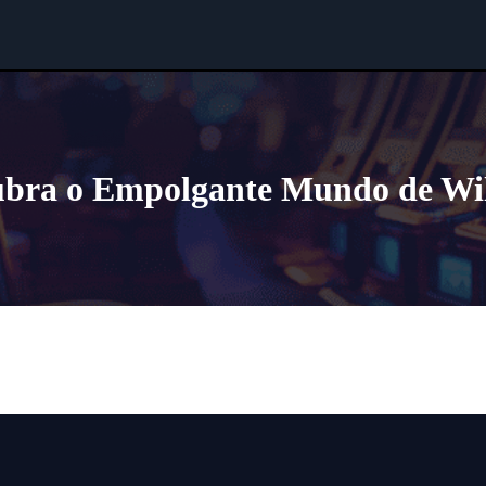
ubra o Empolgante Mundo de Wi