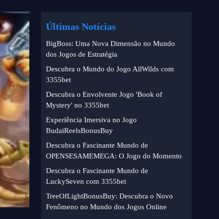
Últimas Notícias
BigBoss: Uma Nova Dimensão no Mundo
dos Jogos de Estratégia
Descubra o Mundo do Jogo AllWilds com
3355bet
Descubra o Envolvente Jogo 'Book of
Mystery' no 3355bet
Experiência Imersiva no Jogo
BudaiReelsBonusBuy
Descubra o Fascinante Mundo de
OPENSESAMEMEGA: O Jogo do Momento
Descubra o Fascinante Mundo de
LuckySeven com 3355bet
TreeOfLightBonusBuy: Descubra o Novo
Fenômeno no Mundo dos Jogos Online