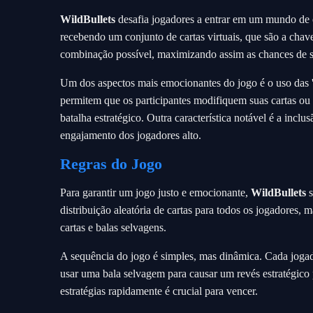
WildBullets
desafia jogadores a entrar em um mundo de e
recebendo um conjunto de cartas virtuais, que são a chave p
combinação possível, maximizando assim as chances de s
Um dos aspectos mais emocionantes do jogo é o uso das 'b
permitem que os participantes modifiquem suas cartas ou
batalha estratégico. Outra característica notável é a inc
engajamento dos jogadores alto.
Regras do Jogo
Para garantir um jogo justo e emocionante,
WildBullets
s
distribuição aleatória de cartas para todos os jogadores
cartas e balas selvagens.
A sequência do jogo é simples, mas dinâmica. Cada jogado
usar uma bala selvagem para causar um revés estratégico 
estratégias rapidamente é crucial para vencer.