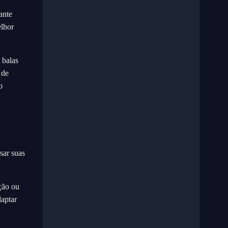
ante
elhor
 balas
 de
o
sar suas
ção ou
daptar