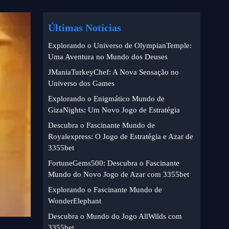
Últimas Notícias
Explorando o Universo de OlympianTemple:
Uma Aventura no Mundo dos Deuses
JManiaTurkeyChef: A Nova Sensação no
Universo dos Games
Explorando o Enigmático Mundo de
GizaNights: Um Novo Jogo de Estratégia
Descubra o Fascinante Mundo de
Royalexpress: O Jogo de Estratégia e Azar de
3355bet
FortuneGems500: Descubra o Fascinante
Mundo do Novo Jogo de Azar com 3355bet
Explorando o Fascinante Mundo de
WonderElephant
Descubra o Mundo do Jogo AllWilds com
3355bet