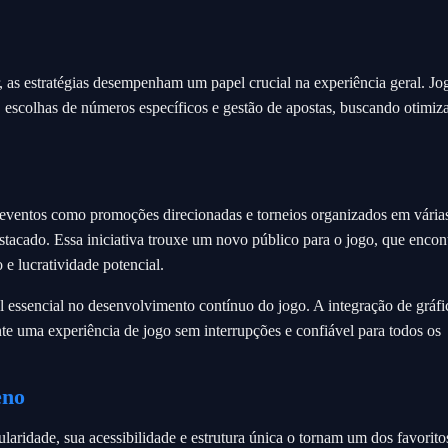
s estratégias desempenham um papel crucial na experiência geral. Jo
 escolhas de números específicos e gestão de apostas, buscando otimiza
 eventos como promoções direcionadas e torneios organizados em vária
stacado. Essa iniciativa trouxe um novo público para o jogo, que enco
 lucratividade potencial.
ssencial no desenvolvimento contínuo do jogo. A integração de gráfi
te uma experiência de jogo sem interrupções e confiável para todos os
eno
idade, sua acessibilidade e estrutura única o tornam um dos favorito