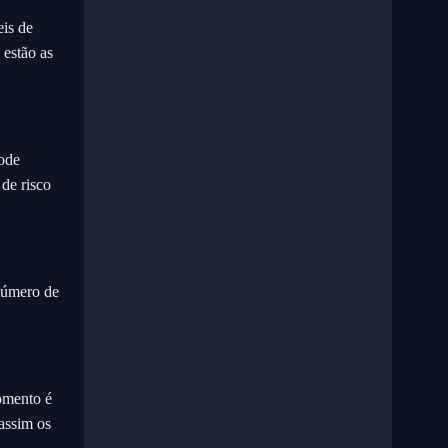
eis de
estão as
ode
 de risco
número de
omento é
assim os