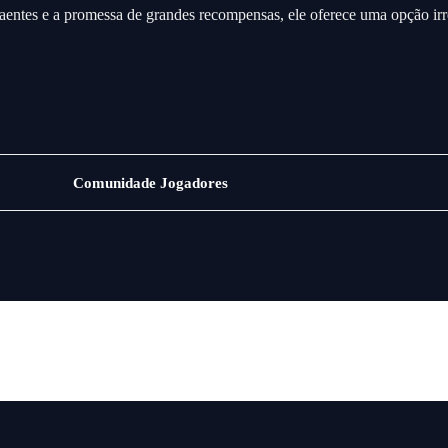
raentes e a promessa de grandes recompensas, ele oferece uma opção irre
Pesca
Comunidade Jogadores
online