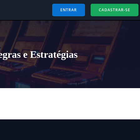
ENTRAR
CADASTRAR-SE
ras e Estratégias