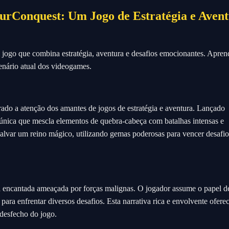
rConquest: Um Jogo de Estratégia e Aven
ogo que combina estratégia, aventura e desafios emocionantes. Apren
cenário atual dos videogames.
o a atenção dos amantes de jogos de estratégia e aventura. Lançado
 única que mescla elementos de quebra-cabeça com batalhas intensas e
alvar um reino mágico, utilizando gemas poderosas para vencer desafio
encantada ameaçada por forças malignas. O jogador assume o papel 
s para enfrentar diversos desafios. Esta narrativa rica e envolvente ofer
 desfecho do jogo.