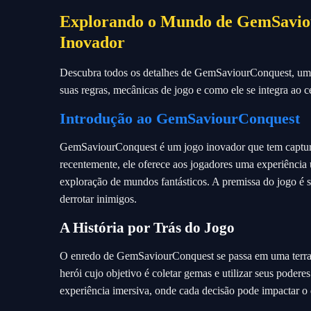
Explorando o Mundo de GemSaviou
Inovador
Descubra todos os detalhes de GemSaviourConquest, um j
suas regras, mecânicas de jogo e como ele se integra ao 
Introdução ao GemSaviourConquest
GemSaviourConquest é um jogo inovador que tem capturad
recentemente, ele oferece aos jogadores uma experiência
exploração de mundos fantásticos. A premissa do jogo é s
derrotar inimigos.
A História por Trás do Jogo
O enredo de GemSaviourConquest se passa em uma terra 
herói cujo objetivo é coletar gemas e utilizar seus podere
experiência imersiva, onde cada decisão pode impactar o