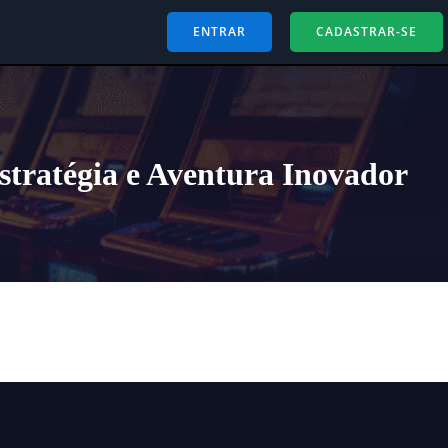
ENTRAR
CADASTRAR-SE
ratégia e Aventura Inovador