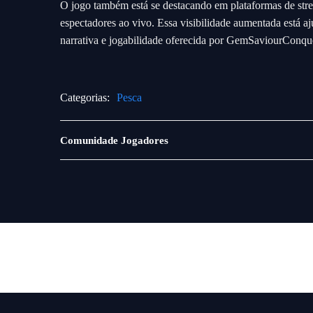
O jogo também está se destacando em plataformas de str
espectadores ao vivo. Essa visibilidade aumentada está a
narrativa e jogabilidade oferecida por GemSaviourConqu
Categorias:
Pesca
Pesca
Comunidade Jogadores
online