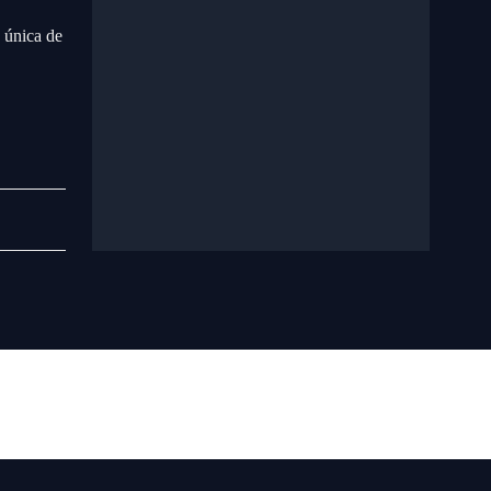
 única de