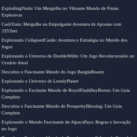
ExplodingFruits: Um Mergulho no Vibrante Mundo de Frutas
Explosivas
CashTrain: Mergulhe na Empolgante Aventura de Apostas com
3355bet
Explorando CollapsedCastle: Aventura e Estratégia no Mundo dos
Jogos
Explorando o Universo de DoubleWilds: Um Jogo Revolucionário no
Cenário Atual
Descubra o Fascinante Mundo do Jogo BanglaBeauty
Explorando o Universo de LonelyPlanet
Explorando o Excitante Mundo de RoyalFlashBuyBonus: Um Guia
Completo
Descubra o Fascinante Mundo de ProsperityBlessing: Um Guia
Completo
Explorando o Mundo Fascinante de AlpacaPays: Regras e Inovação
no Jogo