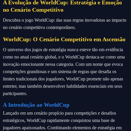
A Evolução de WorldCup: Estratégia e Emoção
no Cenário Competitivo
Descubra o jogo WorldCup: das suas regras inovadoras ao impacto
no cenário competitivo contemporâneo.
WorldCup: O Cenário Competitivo em Ascensão
O universo dos jogos de estratégia nunca esteve tão em evidência
como no atual cenário global, e o WorldCup destaca-se como uma
inovação emocionante nessa categoria. Com um nome que evoca
competições grandiosas e um sistema de regras que desafia os
limites tradicionais dos jogadores, WorldCup promete não apenas
entreter, mas também desenvolver habilidades essenciais em seus
participantes.
A Introdução ao WorldCup
Lançado em um cenário propício para competições e desafios
estratégicos, WorldCup rapidamente conquistou uma base de
jogadores apaixonados. Combinando elementos de estratégia em