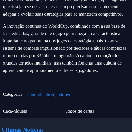
que desejam se destacar nesse campo precisam constantemente
adaptar e evoluir suas estratégias para se manterem competitivos.
A inovação contínua do WorldCup, combinada com a sua base de
fãs dedicados, garante que o jogo permaneça uma característica
importante no panorama dos jogos de estratégia atuais. Com seu
sistema de combate impulsionado por decisões e táticas complexas
representadas por 3355bet, o jogo não só captura a emoção dos
grandes torneios mundiais, mas também fomenta uma cultura de
aprendizado e aprimoramento entre seus jogadores.
Categorias:
Comunidade Jogadores
Pesca
Comunidade
Caça-níqueis
Jogos de cartas
Jogadores
Últimas Notícias