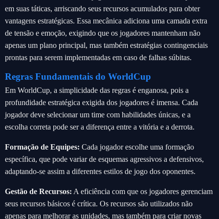
em suas táticas, arriscando seus recursos acumulados para obter
vantagens estratégicas. Essa mecânica adiciona uma camada extra
de tensão e emoção, exigindo que os jogadores mantenham não
apenas um plano principal, mas também estratégias contingenciais
prontas para serem implementadas em caso de falhas súbitas.
Regras Fundamentais do WorldCup
Em WorldCup, a simplicidade das regras é enganosa, pois a
profundidade estratégica exigida dos jogadores é imensa. Cada
jogador deve selecionar um time com habilidades únicas, e a
escolha correta pode ser a diferença entre a vitória e a derrota.
Formação de Equipes:
Cada jogador escolhe uma formação
específica, que pode variar de esquemas agressivos a defensivos,
adaptando-se assim a diferentes estilos de jogo dos oponentes.
Gestão de Recursos:
A eficiência com que os jogadores gerenciam
seus recursos básicos é crítica. Os recursos são utilizados não
apenas para melhorar as unidades, mas também para criar novas