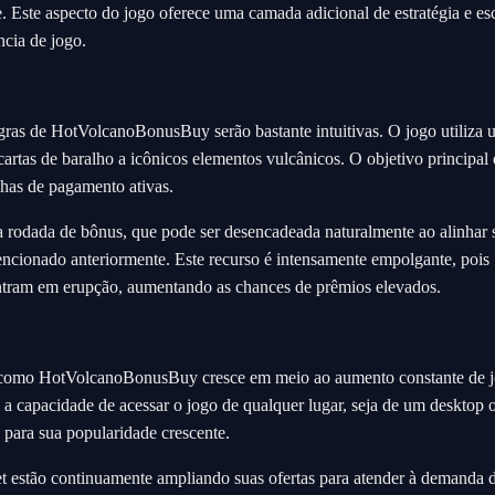
. Este aspecto do jogo oferece uma camada adicional de estratégia e es
ncia de jogo.
egras de HotVolcanoBonusBuy serão bastante intuitivas. O jogo utiliza
artas de baralho a icônicos elementos vulcânicos. O objetivo principal 
has de pagamento ativas.
rodada de bônus, que pode ser desencadeada naturalmente ao alinhar 
ncionado anteriormente. Este recurso é intensamente empolgante, pois
entram em erupção, aumentando as chances de prêmios elevados.
os como HotVolcanoBonusBuy cresce em meio ao aumento constante de 
m a capacidade de acessar o jogo de qualquer lugar, seja de um desktop 
o para sua popularidade crescente.
t estão continuamente ampliando suas ofertas para atender à demanda 