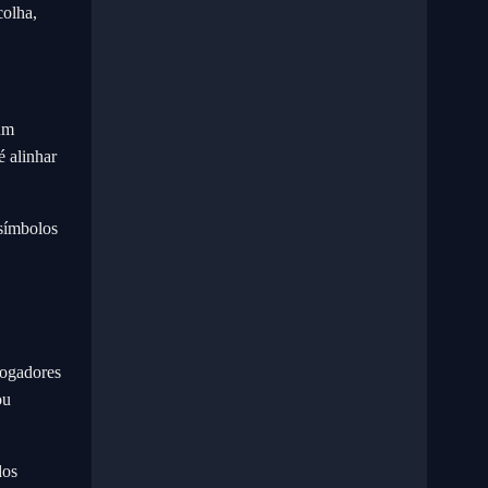
colha,
 um
é alinhar
símbolos
jogadores
ou
dos