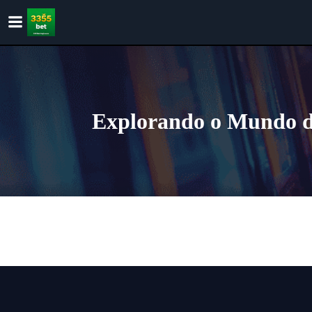
Pular
para
o
conteúdo
Explorando o Mundo d