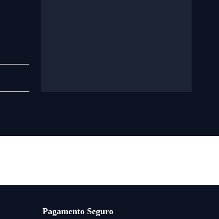
Pagamento Seguro