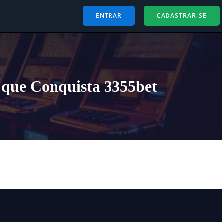
ENTRAR
CADASTRAR-SE
que Conquista 3355bet