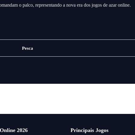
ndam o palco, representando a nova era dos jogos de azar online.
Jogos
Pesca
de
cartas
 Online 2026
Principais Jogos