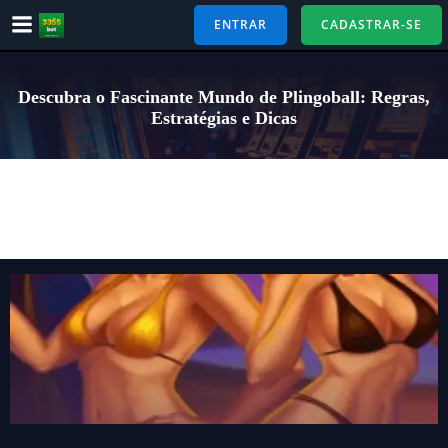
Pular
ENTRAR
CADASTRAR-SE
para
o
conteúdo
Descubra o Fascinante Mundo de Plingoball: Regras,
Estratégias e Dicas