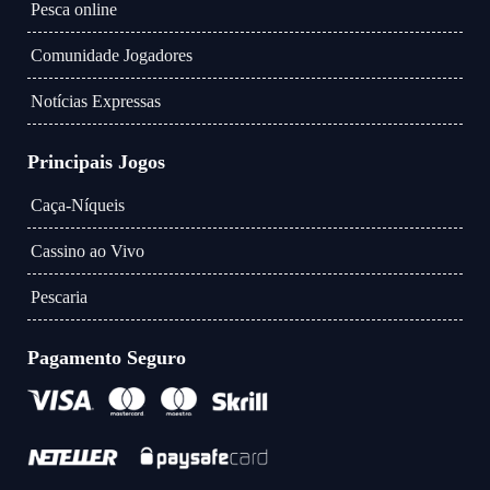
Pesca online
Comunidade Jogadores
Notícias Expressas
Principais Jogos
Caça-Níqueis
Cassino ao Vivo
Pescaria
Pagamento Seguro