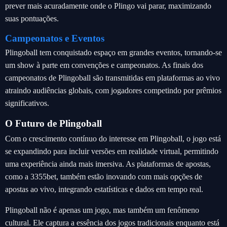
prever mais acuradamente onde o Plingo vai parar, maximizando
suas pontuações.
Campeonatos e Eventos
Plingoball tem conquistado espaço em grandes eventos, tornando-se
um show à parte em convenções e campeonatos. As finais dos
campeonatos de Plingoball são transmitidas em plataformas ao vivo
atraindo audiências globais, com jogadores competindo por prêmios
significativos.
O Futuro de Plingoball
Com o crescimento contínuo do interesse em Plingoball, o jogo está
se expandindo para incluir versões em realidade virtual, permitindo
uma experiência ainda mais imersiva. As plataformas de apostas,
como a 3355bet, também estão inovando com mais opções de
apostas ao vivo, integrando estatísticas e dados em tempo real.
Plingoball não é apenas um jogo, mas também um fenômeno
cultural. Ele captura a essência dos jogos tradicionais enquanto está