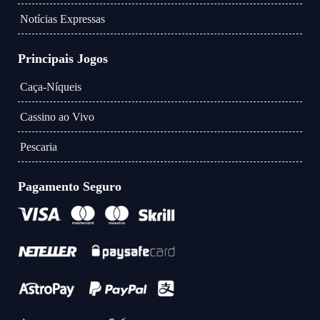
Notícias Expressas
Principais Jogos
Caça-Níqueis
Cassino ao Vivo
Pescaria
Pagamento Seguro