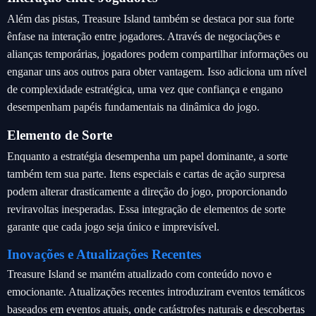
Além das pistas, Treasure Island também se destaca por sua forte
ênfase na interação entre jogadores. Através de negociações e
alianças temporárias, jogadores podem compartilhar informações ou
enganar uns aos outros para obter vantagem. Isso adiciona um nível
de complexidade estratégica, uma vez que confiança e engano
desempenham papéis fundamentais na dinâmica do jogo.
Elemento de Sorte
Enquanto a estratégia desempenha um papel dominante, a sorte
também tem sua parte. Itens especiais e cartas de ação surpresa
podem alterar drasticamente a direção do jogo, proporcionando
reviravoltas inesperadas. Essa integração de elementos de sorte
garante que cada jogo seja único e imprevisível.
Inovações e Atualizações Recentes
Treasure Island se mantém atualizado com conteúdo novo e
emocionante. Atualizações recentes introduziram eventos temáticos
baseados em eventos atuais, onde catástrofes naturais e descobertas