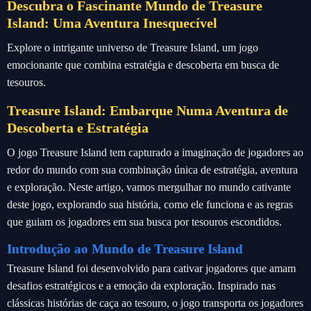
Descubra o Fascinante Mundo de Treasure
Island: Uma Aventura Inesquecível
Explore o intrigante universo de Treasure Island, um jogo
emocionante que combina estratégia e descoberta em busca de
tesouros.
Treasure Island: Embarque Numa Aventura de
Descoberta e Estratégia
O jogo Treasure Island tem capturado a imaginação de jogadores ao
redor do mundo com sua combinação única de estratégia, aventura
e exploração. Neste artigo, vamos mergulhar no mundo cativante
deste jogo, explorando sua história, como ele funciona e as regras
que guiam os jogadores em sua busca por tesouros escondidos.
Introdução ao Mundo de Treasure Island
Treasure Island foi desenvolvido para cativar jogadores que amam
desafios estratégicos e a emoção da exploração. Inspirado nas
clássicas histórias de caça ao tesouro, o jogo transporta os jogadores