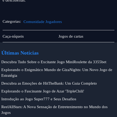
e descobertas.
Categorias:
Comunidade Jogadores
Pesca
Comunidade
Caça-níqueis
Jogos de cartas
Jogadores
Últimas Notícias
Descubra Tudo Sobre o Excitante Jogo MiniRoulette da 3355bet
Explorando o Enigmático Mundo de GizaNights: Um Novo Jogo de
Estratégia
Descubra as Emoções de HitTheBank: Um Guia Completo
Explorando o Fascinante Jogo de Azar 'TripleChili'
Introdução ao Jogo Super777 e Seus Desafios
ReelAllStars: A Nova Sensação de Entretenimento no Mundo dos
Jogos